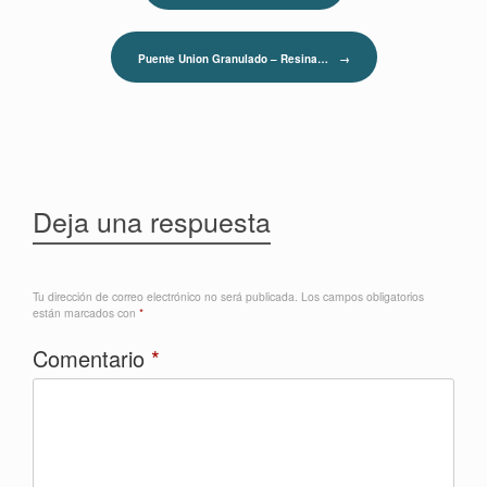
Puente Union Granulado – Resina…
→
Deja una respuesta
Tu dirección de correo electrónico no será publicada.
Los campos obligatorios
están marcados con
*
Comentario
*